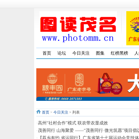
首页
论坛
今日关注
图集
红榜黑榜
人
首页
>
今日关注
> 列表
·
高州“社村合作”模式 联农带农显成效
·
茂善同行 山海聚爱 ——“茂善同行·微光筑愿”项目倡
·
【荔乡有约 省运同行】广东省第十七届运动会竞技