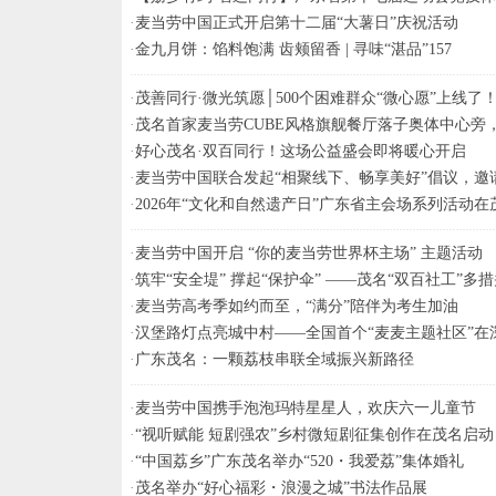
·
麦当劳中国正式开启第十二届“大薯日”庆祝活动
·
金九月饼：馅料饱满 齿颊留香 | 寻味“湛品”157
·
茂善同行·微光筑愿│500个困难群众“微心愿”上线了
·
茂名首家麦当劳CUBE风格旗舰餐厅落子奥体中心旁
·
好心茂名·双百同行！这场公益盛会即将暖心开启
·
麦当劳中国联合发起“相聚线下、畅享美好”倡议，邀
·
2026年“文化和自然遗产日”广东省主会场系列活动在
·
麦当劳中国开启 “你的麦当劳世界杯主场” 主题活动
·
筑牢“安全堤” 撑起“保护伞” ——茂名“双百社工”
·
麦当劳高考季如约而至，“满分”陪伴为考生加油
·
汉堡路灯点亮城中村——全国首个“麦麦主题社区”在
·
广东茂名：一颗荔枝串联全域振兴新路径
·
麦当劳中国携手泡泡玛特星星人，欢庆六一儿童节
·
“视听赋能 短剧强农”乡村微短剧征集创作在茂名启动
·
“中国荔乡”广东茂名举办“520・我爱荔”集体婚礼
·
茂名举办“好心福彩・浪漫之城”书法作品展