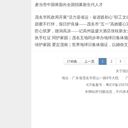
·
麦当劳中国将面向全国招募新生代人才
·
茂名市民政局开展“活力迎省运・奋进践初心”职工文
·
甜蜜不打烊，假日护良缘——茂名市“五一”高效暖心
·
匠心筑梦，德润高凉——记高州益盛大酒店张桂新女
·
执手红证 同护家园｜茂名五地同步举办地球日集体
·
绿护家园 爱定茂南｜世界地球日集体颁证，以婚俗
1748条
上一页
1
2
3
关于我
地址：广东省茂名市双山一路8号大院 广告业务：
ICP备案号：
粤ICP备1507
本网站所刊载信息，不代表