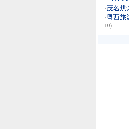
·
茂名烘焙
·
粤西旅
10)